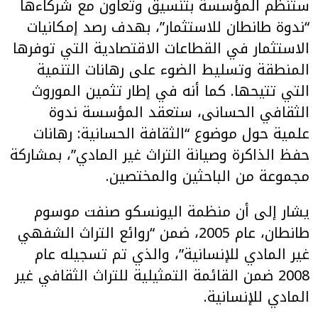
ستنظم المؤسسة بتنسيق وتعاون مع شركاءها
“ندوة طانطان للاستثمار”، بهدف رصد إمكانيات
الاستثمار في القطاعات الاقتصادية التي توفرها
المنطقة وتسليط الضوء على رهانات التنمية
التي تتيحها. كما أنه في إطار تثمين الموروث
الثقافي الحسانى، ستعقد المؤسسة ندوة
علمية حول موضوع “الثقافة الحسانية: رهانات
حفظ الذاكرة وصيانة التراث غير المادي”، بمشاركة
مجموعة من الباحثين والمختصين.
يشار إلى أن منظمة اليونسكو صنفت موسوم
طانطان، عام 2005، ضمن “روائع التراث الشفهي
غير المادي للإنسانية”، والذي تم تسجيله عام
2008 ضمن القائمة التمثيلية للتراث الثقافي غير
المادي للإنسانية.