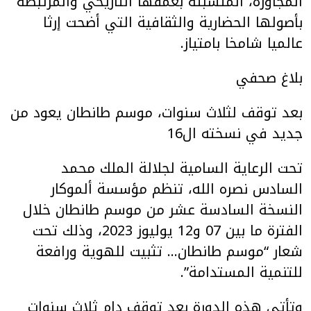
المجاورة، المتشبثة بعمقها التاريخي والمرتبطة
بأصولها الحضارية والثقافية التي أضحت إرثا
عالميا شامخا بامتياز.
بلاغ صحفي
بعد توقف لثلاث سنوات، موسم طانطان يعود من
جديد في نسخته ال16
تحت الرعاية السامية لجلالة الملك محمد
السادس نصره الله، تنظم مؤسسة ألموكار
النسخة السادسة عشر من موسم طانطان خلال
الفترة ما بين 07 و12 يوليوز 2023، وذلك تحت
شعار “موسم طانطان… تثبيت للهوية ورافعة
للتنمية المستدامة”.
وتأتي هذه الدورة بعد توقف دام ثلاث سنوات