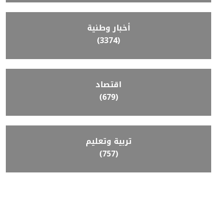
أخبار وطنية
(3374)
اقتصاد
(679)
تربية وتعليم
(757)