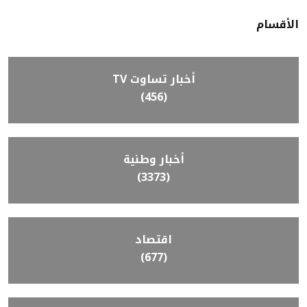
الأقسام
أخبار تساوت TV
(456)
أخبار وطنية
(3373)
اقتصاد
(677)