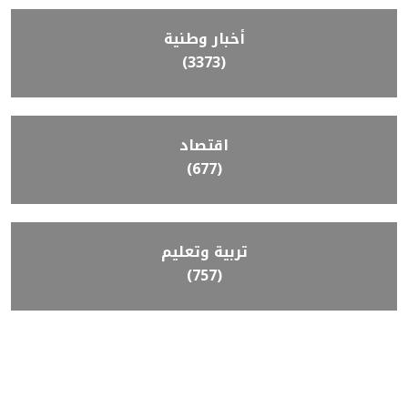
أخبار وطنية
(3373)
اقتصاد
(677)
تربية وتعليم
(757)