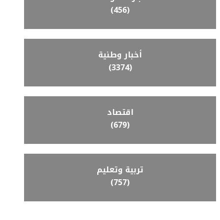
(456)
أخبار وطنية
(3374)
اقتصاد
(679)
تربية وتعليم
(757)