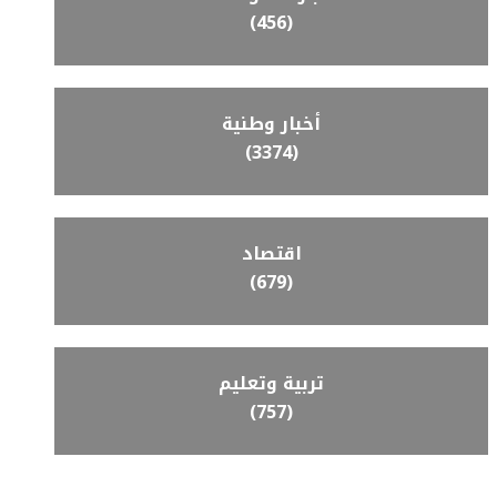
(456)
أخبار وطنية
(3374)
اقتصاد
(679)
تربية وتعليم
(757)