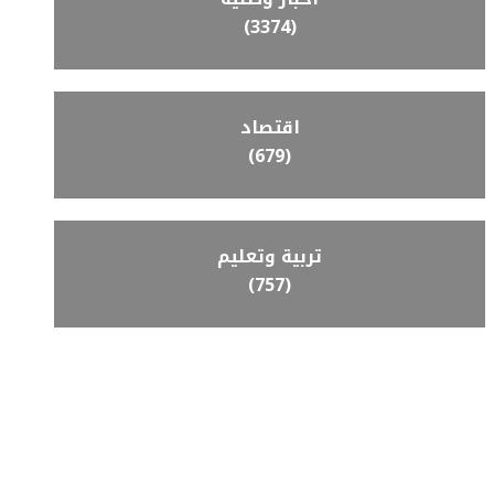
(3374)
اقتصاد
(679)
تربية وتعليم
(757)