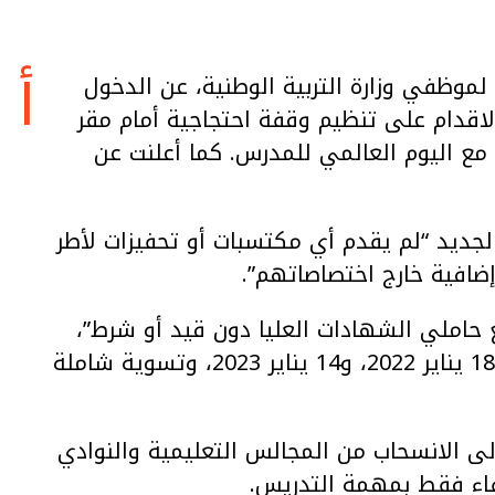
أ
لموظفي وزارة التربية الوطنية، عن الدخول
كتوبر الجاري، مع الاقدام على تنظيم وقفة احتجاجية أمام مقر
 مع اليوم العالمي للمدرس. كما أعلنت عن
لجديد “لم يقدم أي مكتسبات أو تحفيزات لأطر
افية خارج اختصاصاتهم”.
ع حاملي الشهادات العليا دون قيد أو شرط”،
داعية وزارة التربية الوطنية إلى “الالتزام باتفاقي 18 يناير 2022، و14 يناير 2023، وتسوية شاملة
لى الانسحاب من المجالس التعليمية والنوادي
تفاء فقط بمهمة التدريس.