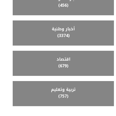
(456)
أخبار وطنية
(3374)
اقتصاد
(679)
تربية وتعليم
(757)