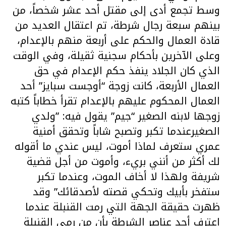
وسط تجمع أدى إلى مقتل أحد عشر شخصاً، من
بينهم سبعة رجال شرطة، تم اعتقال العديد من
قادة العمال والحكم على أربعة منهم بالإعدام،
وعلى الآخرين بأحكام سجنية ثقيلة، وفي الوقت
الذي كان الجلاد ينفذ حكم الإعدام في حق
العمال الأربعة، كانت زوجة “أوجست سبايز” أحد
العمال المحكوم عليهم بالإعدام تقرأ خطاباً كتبه
زوجها لابنه الصغير “جيم” يقول فيه: ”ولدي
الصغيرعندما تكبر وتصبح شاباً وتحقق أمنية
عمري ستعرف لماذا أموت، ليس عندي ما أقوله
لك أكثر من أنني بريء، وأموت من أجل قضية
شريفة ولهذا لا أخاف الموت، وعندما تكبر
ستفخر بأبيك وتحكي قصته لأصدقائك” وقد
ظهرت حقيقة الجهة التي رمت القنبلة عندما
اعترف أحد عناصر الشرطة بأن من رمى القنبلة