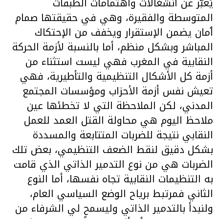
يُعبّر عن انشغالات واهتمامات الطبقات
المتوسطة والفقيرة، وهي في حقيقتها صمام
ٲمان يضمن الإستقرار ويخفف من الإحتكاك
المباشر وبشكل منظم، أما بالنسبة لأزمة الحركة
النقابية في المغرب فهي ليست استثناء من
أزمة كل الأشكال التنظيمية والتأطيرية، فهي
تعيش نفس أزمة الأحزاب ومؤسسات المجتمع
المدني، لكن الملاحظة التي لا تخطئها عين
ملاحظ اليوم هي محاولة القتل العمد للعمل
النقابي نتيجة للضربات المتتابعة والمسددة
بشكل دقيق لنقط الضعف التنظيمي، بعض تلك
الضربات هي من نوع التدمير الذاتي الذي قامت
به التنظيمات النقابية تجاه نفسها، أما النوع
الثاني فمرتبط برياح الوضع السياسي العام،
ولنبدأ بالتدمير الذاتي وليسمح لي الشرفاء من